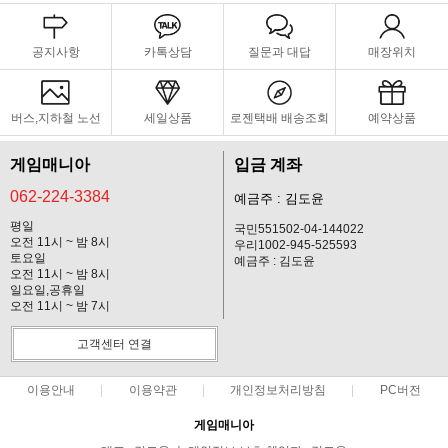
공지사항
카톡상담
질문과 대답
매장위치
버스,지하철 노선
세일상품
로젠택배 배송조회
예약상품
게임매니아
입금 계좌
062-224-3384
예금주 : 김도윤
평일
국민551502-04-144022
오전 11시 ~ 밤 8시
우리1002-945-525593
토요일
예금주 : 김도윤
오전 11시 ~ 밤 8시
일요일,공휴일
오전 11시 ~ 밤 7시
고객센터 연결
이용안내
이용약관
개인정보처리방침
PC버전
게임매니아