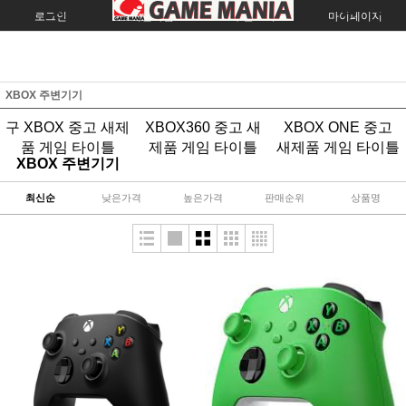
로그인
회원가입
주문조회
마이페이지
XBOX 주변기기
구 XBOX 중고 새제
XBOX360 중고 새
XBOX ONE 중고
품 게임 타이틀
제품 게임 타이틀
새제품 게임 타이틀
XBOX 주변기기
최신순
낮은가격
높은가격
판매순위
상품명