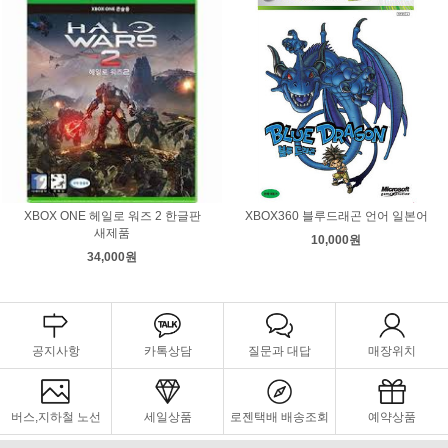
XBOX ONE 헤일로 워즈 2 한글판
XBOX360 블루드래곤 언어 일본어
새제품
10,000원
34,000원
공지사항
카톡상담
질문과 대답
매장위치
버스,지하철 노선
세일상품
로젠택배 배송조회
예약상품