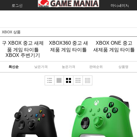
로그인
회원가입
주문조회
마이페이지
XBOX 상품
구 XBOX 중고 새제
XBOX360 중고 새
XBOX ONE 중고
품 게임 타이틀
제품 게임 타이틀
새제품 게임 타이틀
XBOX 주변기기
최신순
낮은가격
높은가격
판매순위
상품명