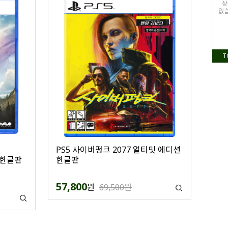
상
없습
T
PS5 사이버펑크 2077 얼티밋 에디션
 한글판
한글판
57,800
원
69,500원