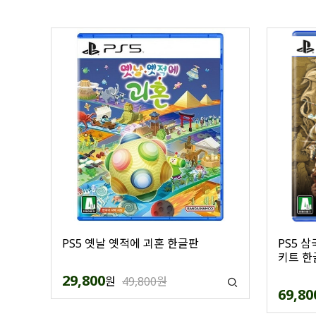
PS5 옛날 옛적에 괴혼 한글판
PS5 삼
키트 한
29,800
원
49,800원
69,80