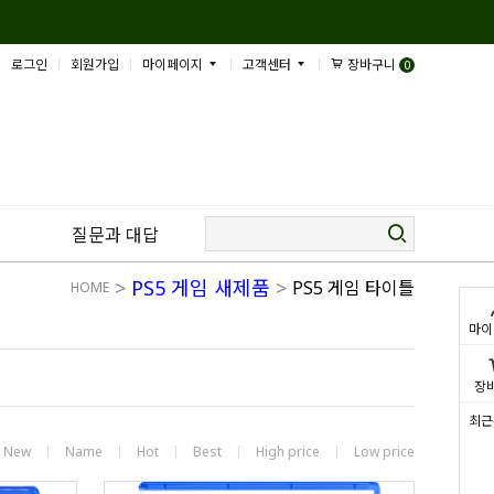
로그인
회원가입
마이페이지
고객센터
장바구니
0
질문과 대답
>
PS5 게임 새제품
>
PS5 게임 타이틀
HOME
마이
장
최근
New
Name
Hot
Best
High price
Low price