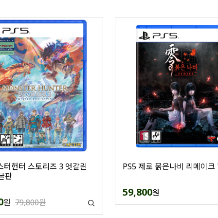
몬스터헌터 스토리즈 3 엇갈린
PS5 제로 붉은나비 리메이크
글판
59,800
원
0
원
79,800원