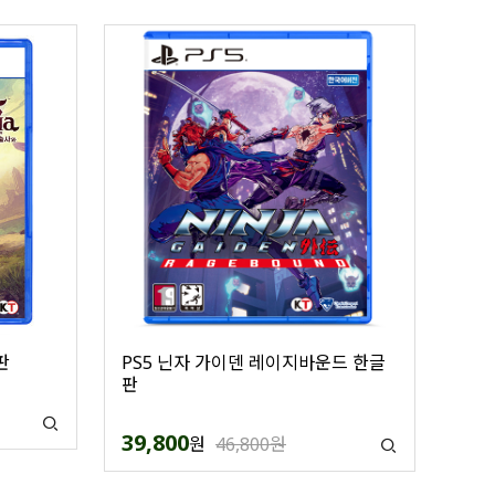
판
PS5 닌자 가이덴 레이지바운드 한글
판
39,800
원
46,800원