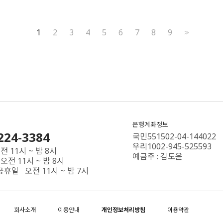
1
2
3
4
5
6
7
8
9
>>
은행계좌정보
224-3384
국민551502-04-144022
우리1002-945-525593
 11시 ~ 밤 8시
예금주 : 김도윤
오전 11시 ~ 밤 8시
공휴일 오전 11시 ~ 밤 7시
회사소개
이용안내
개인정보처리방침
이용약관