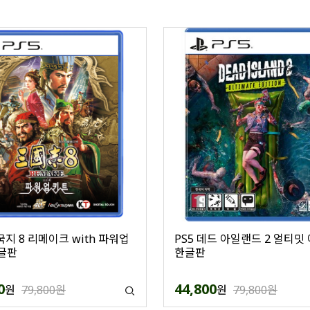
국지 8 리메이크 with 파워업
PS5 데드 아일랜드 2 얼티밋
글판
한글판
0
44,800
원
79,800원
원
79,800원