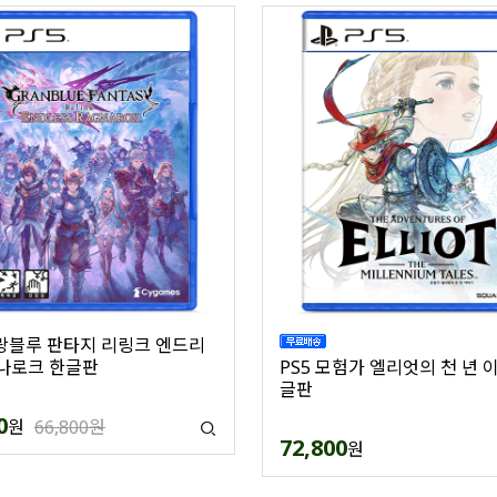
그랑블루 판타지 리링크 엔드리
나로크 한글판
PS5 모험가 엘리엇의 천 년 
글판
0
원
66,800원
72,800
원