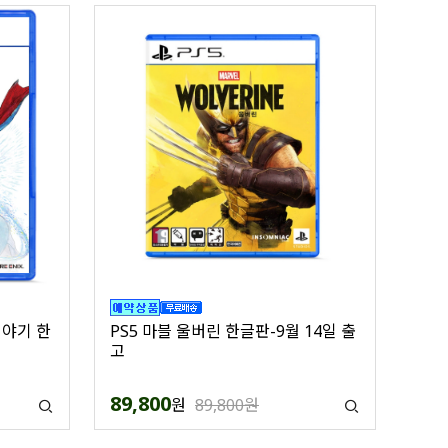
이야기 한
PS5 마블 울버린 한글판-9월 14일 출
고
89,800
원
89,800원