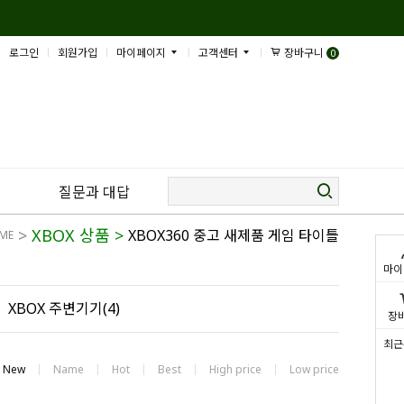
로그인
회원가입
마이페이지
고객센터
장바구니
0
질문과 대답
>
XBOX 상품
>
XBOX360 중고 새제품 게임 타이틀
ME
마이
XBOX 주변기기(4)
장
최근
New
Name
Hot
Best
High price
Low price