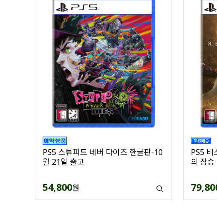
PS5 
PS5 스튜피드 네버 다이즈 한글판-10
의 짐승
월 21일 출고
79,80
54,800
원