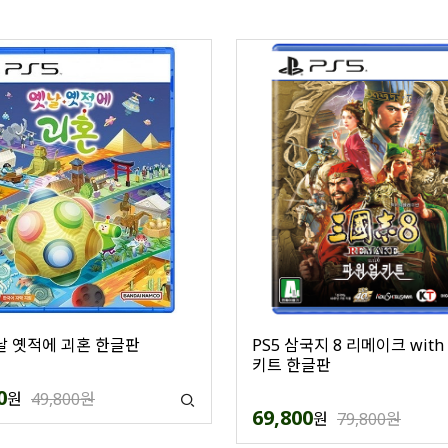
옛날 옛적에 괴혼 한글판
PS5 삼국지 8 리메이크 wit
키트 한글판
0
원
49,800원
69,800
원
79,800원