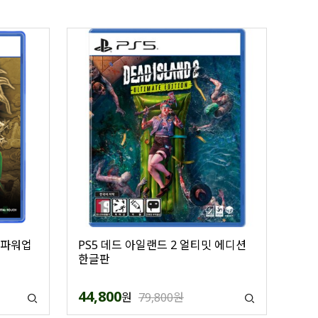
h 파워업
PS5 데드 아일랜드 2 얼티밋 에디션
한글판
44,800
원
79,800원