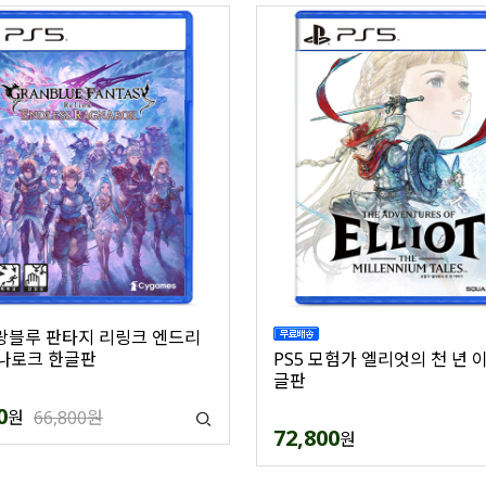
그랑블루 판타지 리링크 엔드리
나로크 한글판
PS5 모험가 엘리엇의 천 년 
글판
0
원
66,800원
72,800
원