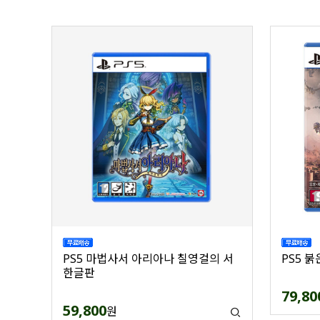
PS5 마법사서 아리아나 칠영걸의 서
PS5 
한글판
79,80
59,800
원