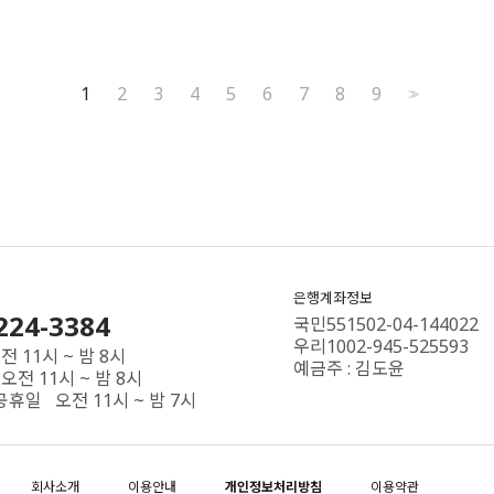
1
2
3
4
5
6
7
8
9
>>
은행계좌정보
224-3384
국민551502-04-144022
우리1002-945-525593
 11시 ~ 밤 8시
예금주 : 김도윤
오전 11시 ~ 밤 8시
공휴일 오전 11시 ~ 밤 7시
회사소개
이용안내
개인정보처리방침
이용약관