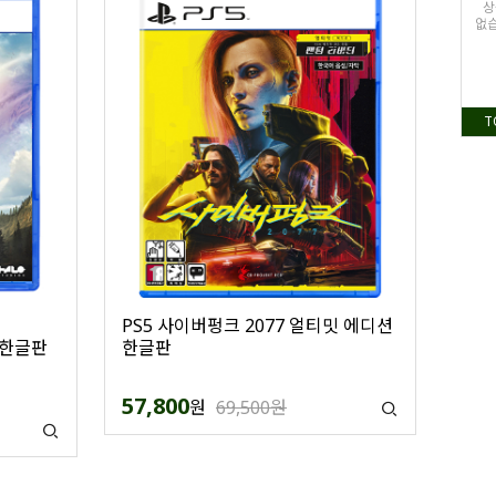
상
없습
T
PS5 사이버펑크 2077 얼티밋 에디션
 한글판
한글판
57,800
원
69,500원