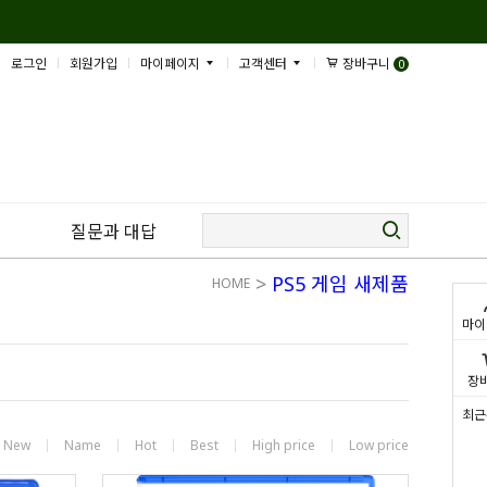
로그인
회원가입
마이페이지
고객센터
장바구니
0
질문과 대답
>
PS5 게임 새제품
HOME
마이
장
최근
New
Name
Hot
Best
High price
Low price