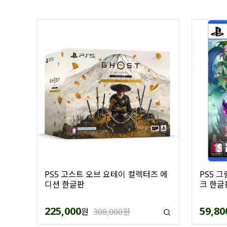
PS5 고스트 오브 요테이 컬렉터즈 에
PS5 
디션 한글판
크 한글
225,000
59,80
원
308,000원