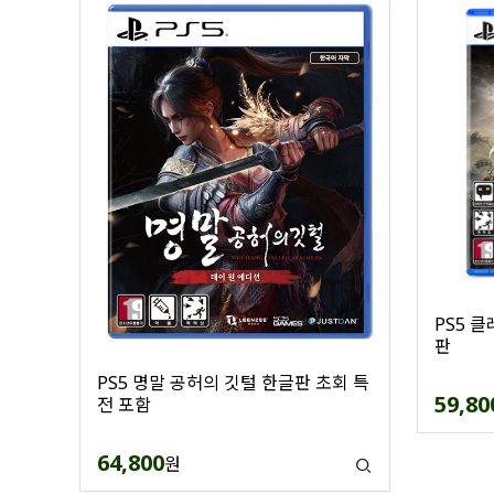
PS5 
판
PS5 명말 공허의 깃털 한글판 초회 특
59,80
전 포함
64,800
원