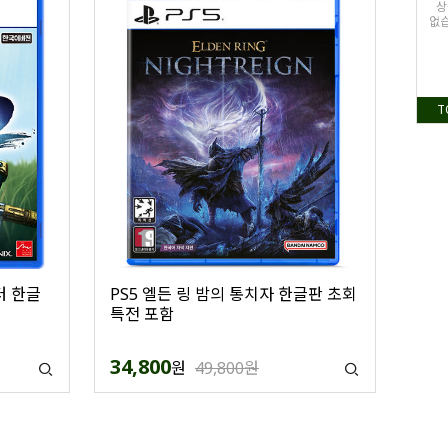
상
없습
T
터 한글
PS5 엘든 링 밤의 통치자 한글판 초회
특전 포함
34,800
원
49,800원