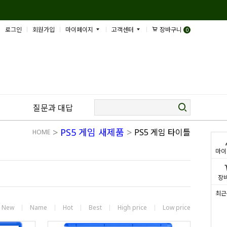
로그인
회원가입
마이페이지
고객센터
장바구니
0
질문과 대답
>
PS5 게임 새제품
>
PS5 게임 타이틀
HOME
마이
장
최근
New
Name
Hot
Best
High price
Low price