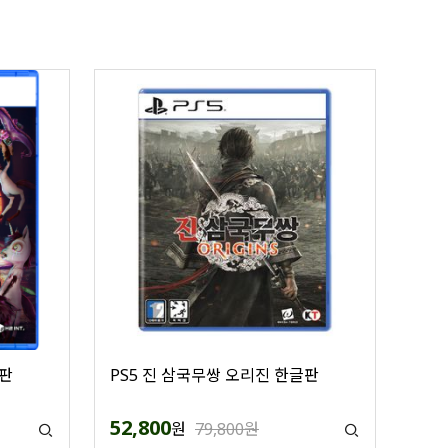
글판
PS5 진 삼국무쌍 오리진 한글판
52,800
원
79,800원