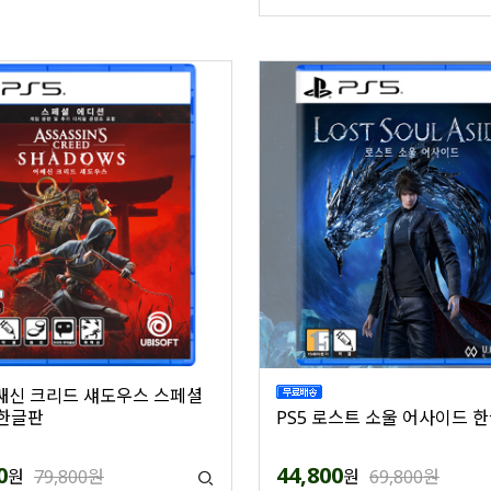
어쌔신 크리드 섀도우스 스페셜
한글판
PS5 로스트 소울 어사이드 
0
44,800
원
79,800원
원
69,800원