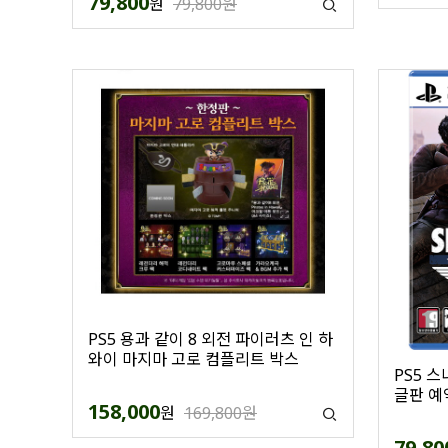
79,800
원
79,800원
PS5 용과 같이 8 외전 파이러츠 인 하
와이 마지마 고로 컴플리트 박스
PS5 
글판 예
158,000
원
169,800원
79,80