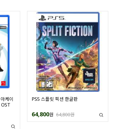
혈 아케이
PS5 스플릿 픽션 한글판
 OST
64,800
원
64,800원