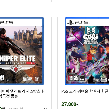
스나이퍼 엘리트 레지스탕스 한
PS5 고리 귀여운 학살자 한
약특전 동봉
27,800
원
0