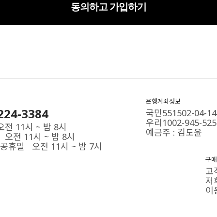
동의하고 가입하기
은행계좌정보
224-3384
국민551502-04-14
우리1002-945-525
전 11시 ~ 밤 8시
예금주 : 김도윤
오전 11시 ~ 밤 8시
공휴일 오전 11시 ~ 밤 7시
구매
고
저
이