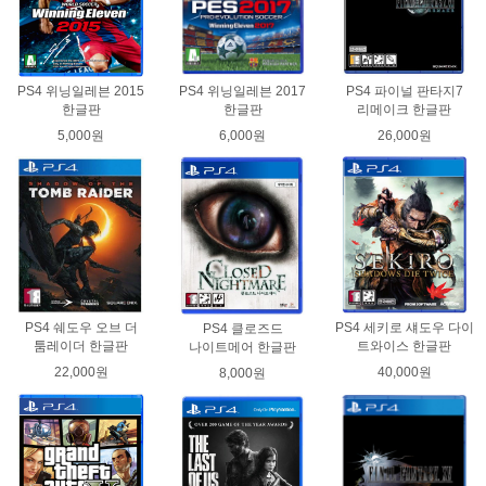
PS4 위닝일레븐 2015
PS4 위닝일레븐 2017
PS4 파이널 판타지7
한글판
한글판
리메이크 한글판
5,000원
6,000원
26,000원
PS4 쉐도우 오브 더
PS4 세키로 섀도우 다이
PS4 클로즈드
툼레이더 한글판
트와이스 한글판
나이트메어 한글판
22,000원
40,000원
8,000원