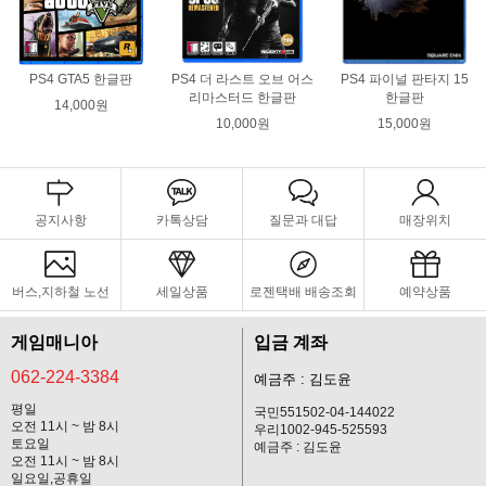
PS4 GTA5 한글판
PS4 더 라스트 오브 어스
PS4 파이널 판타지 15
리마스터드 한글판
한글판
14,000원
10,000원
15,000원
공지사항
카톡상담
질문과 대답
매장위치
버스,지하철 노선
세일상품
로젠택배 배송조회
예약상품
게임매니아
입금 계좌
062-224-3384
예금주 : 김도윤
평일
국민551502-04-144022
오전 11시 ~ 밤 8시
우리1002-945-525593
토요일
예금주 : 김도윤
오전 11시 ~ 밤 8시
일요일,공휴일