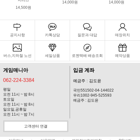
14,000원
14,000원
14,500원
공지사항
카톡상담
질문과 대답
매장위치
버스,지하철 노선
세일상품
로젠택배 배송조회
예약상품
게임매니아
입금 계좌
062-224-3384
예금주 : 김도윤
평일
국민551502-04-144022
오전 11시 ~ 밤 8시
우리1002-945-525593
토요일
예금주 : 김도윤
오전 11시 ~ 밤 8시
일요일,공휴일
오전 11시 ~ 밤 7시
고객센터 연결