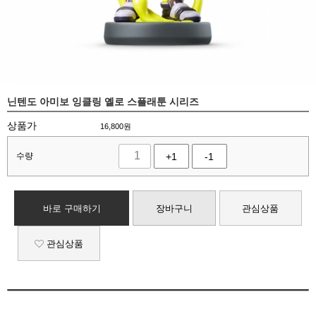
닌텐도 아미보 잉클링 옐로 스플래툰 시리즈
상품가
16,800
원
수량
+1
-1
바로 구매하기
장바구니
관심상품
관심상품