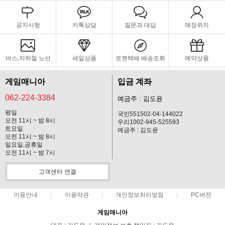
공지사항
카톡상담
질문과 대답
매장위치
버스,지하철 노선
세일상품
로젠택배 배송조회
예약상품
게임매니아
입금 계좌
062-224-3384
예금주 : 김도윤
평일
국민551502-04-144022
오전 11시 ~ 밤 8시
우리1002-945-525593
토요일
예금주 : 김도윤
오전 11시 ~ 밤 8시
일요일,공휴일
오전 11시 ~ 밤 7시
고객센터 연결
이용안내
이용약관
개인정보처리방침
PC버전
게임매니아