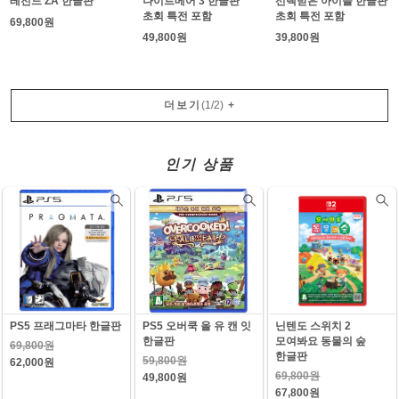
레전드 ZA 한글판
나이트메어 3 한글판
선택받은 아이들 한글판
초회 특전 포함
초회 특전 포함
69,800원
49,800원
39,800원
더보기
(
1
/
2
)
+
인기 상품
PS5 프래그마타 한글판
PS5 오버쿡 올 유 캔 잇
닌텐도 스위치 2
한글판
모여봐요 동물의 숲
69,800원
한글판
59,800원
62,000원
69,800원
49,800원
67,800원