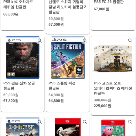
PS5 바이오하자드
닌텐도 스위치 귀멸의
PS5 FC 26 한글판
레퀴엠 한글판
칼날 히노카미 혈풍담 2
67,000원
한글판
68,000원
69,800원
67,000원
PS5 검은 신화 오공
PS5 스플릿 픽션
PS5 고스트 오브
한글판
한글판
요테이 컬렉터즈 에디션
한글판
69,800원
64,800원
308,000원
67,800원
64,800원
225,000원