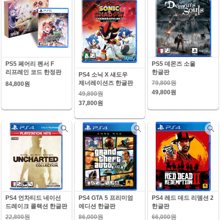
PS5 페어리 펜서 F
PS5 데몬즈 소울
리프레인 코드 한정판
한글판
PS4 소닉 X 섀도우
79,800원
제너레이션즈 한글판
84,800원
49,800원
49,800원
37,800원
PS4 언차티드 네이선
PS4 GTA 5 프리미엄
PS4 레드 데드 리뎀션 2
드레이크 콜랙션 한글판
에디션 한글판
한글판
22,800원
86,000원
66,000원