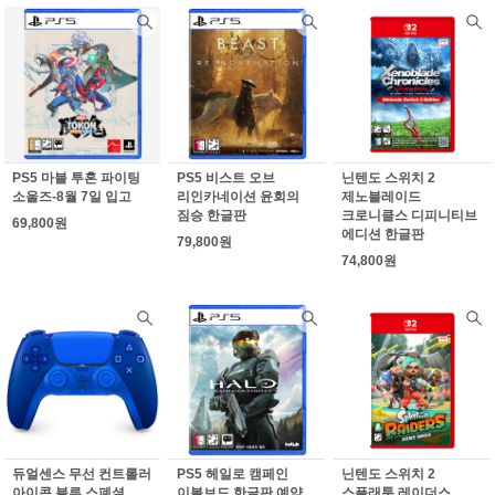
PS5 마블 투혼 파이팅
PS5 비스트 오브
닌텐도 스위치 2
소울즈-8월 7일 입고
리인카네이션 윤회의
제노블레이드
짐승 한글판
크로니클스 디피니티브
69,800원
에디션 한글판
79,800원
74,800원
듀얼센스 무선 컨트롤러
PS5 헤일로 캠페인
닌텐도 스위치 2
아이콘 블루 스폐셜
이볼브드 한글판 예약
스플래툰 레이더스