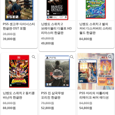
PS5 센고쿠 다이너스티
닌텐도 스위치 2
닌텐도 스위치 2 별의
한글판 OST 포함
브레이블리 디폴트 HD
커비 디스커버리 스타리
리마스터 한글판
월드 한글판
39,800원
49,800원
39,800원
84,800원
49,800원
닌텐도 스위치 2 동키콩
PS5 진 삼국무쌍
PS5 마리의 아틀리에
바난자 한글판
오리진 한글판
리메이크 써머 에디션
88,000원
79,800원
84,800원
88,000원
52,800원
54,800원