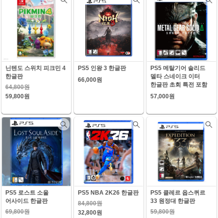
닌텐도 스위치 피크민 4
PS5 인왕 3 한글판
PS5 메탈기어 솔리드
한글판
델타 스네이크 이터
66,000원
한글판 초회 특전 포함
64,800원
59,800원
57,000원
PS5 로스트 소울
PS5 NBA 2K26 한글판
PS5 클레르 옵스퀴르
어사이드 한글판
33 원정대 한글판
84,800원
69,800원
59,800원
32,800원