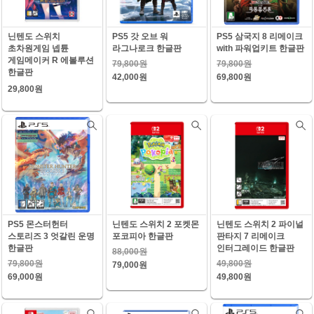
닌텐도 스위치
PS5 갓 오브 워
PS5 삼국지 8 리메이크
초차원게임 넵튠
라그나로크 한글판
with 파워업키트 한글판
게임메이커 R 에볼루션
79,800원
79,800원
한글판
42,000원
69,800원
29,800원
PS5 몬스터헌터
닌텐도 스위치 2 포켓몬
닌텐도 스위치 2 파이널
스토리즈 3 엇갈린 운명
포코피아 한글판
판타지 7 리메이크
한글판
인터그레이드 한글판
88,000원
79,800원
49,800원
79,000원
69,000원
49,800원