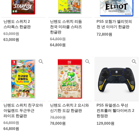
닌텐도 스위치 2
닌텐도 스위치 리듬
PS5 모험가 엘리엇의
스타폭스 한글판
천국 미라클 스타즈
천 년 이야기 한글판
한글판
63,000원
72,800원
64,800원
63,000원
64,800원
닌텐도 스위치 친구모아
닌텐도 스위치 2 요시와
PS5 듀얼센스 무선
아일랜드 두근두근
신기한 도감 한글판
컨트롤러 헬다이버즈 2
라이프 한글판
한정판
78,000원
64,800원
78,000원
129,000원
64,800원