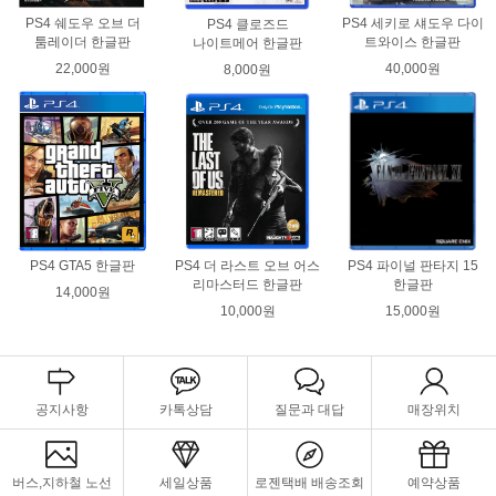
PS4 쉐도우 오브 더
PS4 세키로 섀도우 다이
PS4 클로즈드
툼레이더 한글판
트와이스 한글판
나이트메어 한글판
22,000원
40,000원
8,000원
PS4 GTA5 한글판
PS4 더 라스트 오브 어스
PS4 파이널 판타지 15
리마스터드 한글판
한글판
14,000원
10,000원
15,000원
공지사항
카톡상담
질문과 대답
매장위치
버스,지하철 노선
세일상품
로젠택배 배송조회
예약상품