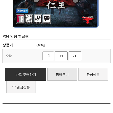
PS4 인왕 한글판
상품가
9,000
원
수량
+1
-1
바로 구매하기
장바구니
관심상품
관심상품