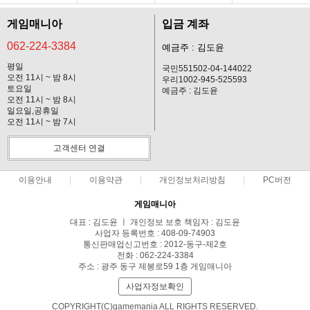
게임매니아
입금 계좌
062-224-3384
예금주 : 김도윤
평일
국민551502-04-144022
오전 11시 ~ 밤 8시
우리1002-945-525593
토요일
예금주 : 김도윤
오전 11시 ~ 밤 8시
일요일,공휴일
오전 11시 ~ 밤 7시
고객센터 연결
이용안내
이용약관
개인정보처리방침
PC버전
게임매니아
대표 : 김도윤 ㅣ 개인정보 보호 책임자 : 김도윤
사업자 등록번호 : 408-09-74903
통신판매업신고번호 : 2012-동구-제2호
전화 : 062-224-3384
주소 : 광주 동구 제봉로59 1층 게임매니아
사업자정보확인
COPYRIGHT(C)gamemania ALL RIGHTS RESERVED.