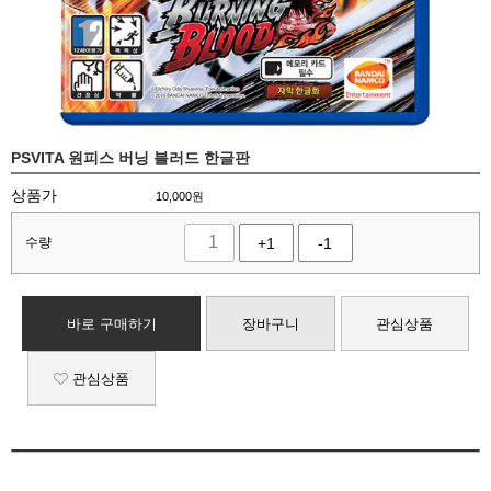
PSVITA 원피스 버닝 블러드 한글판
상품가
10,000
원
수량
+1
-1
바로 구매하기
장바구니
관심상품
관심상품