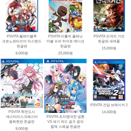
PSVITA 블레이블루
PSVITA 리틀빅 플래닛
PSVITA 진격의 거인
크로노판타즈마 익스텐드
마블 슈퍼 히어로 에디션
한글판 새제품
한글판
한글판
15,000원
9,000원
25,000원
PSVITA 건담 브레이커 2
PSVITA 학전도시
14,000원
PSVITA 초차원대전 넵튠
애스터리스크페스타
VS 세가 하드 걸즈 꿈의
봉화현란 한글판
합체 스페셜 한글판
9,000원