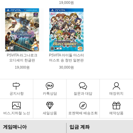
19,000원
PSVITA 라그나로크
PSVITA 아이돌 마스터
오디세이 한글판
머스트 송 청반 일본판
19,000원
30,000원
공지사항
카톡상담
질문과 대답
매장위치
버스,지하철 노선
세일상품
로젠택배 배송조회
예약상품
게임매니아
입금 계좌