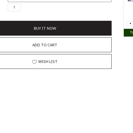
BUY IT NOW
T
ADD TO CART
WISH LIST