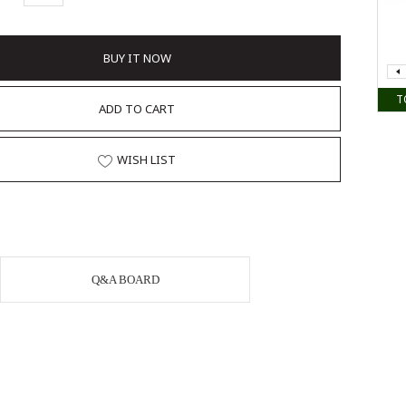
BUY IT NOW
T
ADD TO CART
WISH LIST
Q&A BOARD