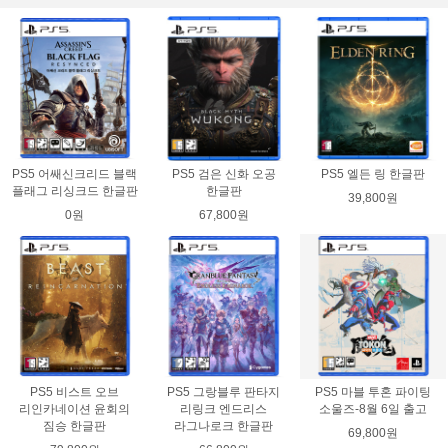
PS5 어쌔신크리드 블랙
PS5 검은 신화 오공
PS5 엘든 링 한글판
플래그 리싱크드 한글판
한글판
39,800원
0원
67,800원
PS5 비스트 오브
PS5 그랑블루 판타지
PS5 마블 투혼 파이팅
리인카네이션 윤회의
리링크 엔드리스
소울즈-8월 6일 출고
짐승 한글판
라그나로크 한글판
69,800원