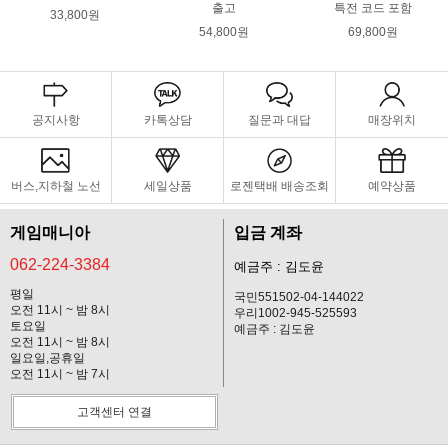
출고
특전 코드 포함
33,800원
54,800원
69,800원
공지사항
카톡상담
질문과 대답
매장위치
버스,지하철 노선
세일상품
로젠택배 배송조회
예약상품
게임매니아
입금 계좌
062-224-3384
예금주 : 김도윤
평일
국민551502-04-144022
오전 11시 ~ 밤 8시
우리1002-945-525593
토요일
예금주 : 김도윤
오전 11시 ~ 밤 8시
일요일,공휴일
오전 11시 ~ 밤 7시
고객센터 연결