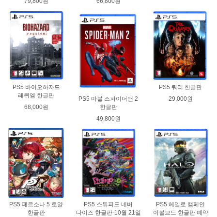
79,800원
66,800원
PS5 바이오하자드
PS5 쿼리 한글판
레퀴엠 한글판
29,000원
PS5 마블 스파이더맨 2
68,000원
한글판
49,800원
PS5 페르소나 5 로얄
PS5 스튜피드 네버
PS5 헤일로 캠페인
한글판
다이즈 한글판-10월 21일
이볼브드 한글판 예약