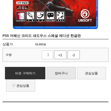
PS5 어쌔신 크리드 섀도우스 스페셜 에디션 한글판
상품가
59,800
원
수량
+1
-1
바로 구매하기
장바구니
관심상품
관심상품