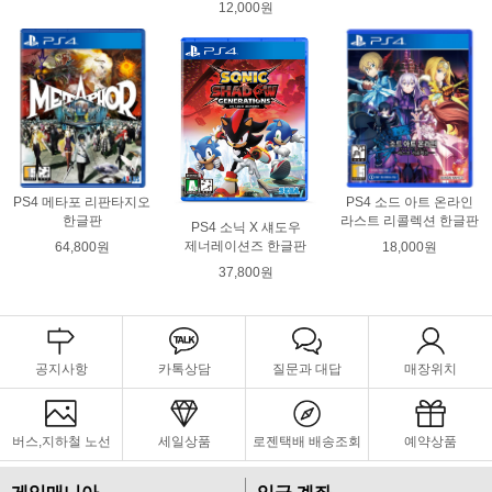
12,000원
PS4 메타포 리판타지오
PS4 소드 아트 온라인
한글판
라스트 리콜렉션 한글판
PS4 소닉 X 섀도우
제너레이션즈 한글판
64,800원
18,000원
37,800원
공지사항
카톡상담
질문과 대답
매장위치
버스,지하철 노선
세일상품
로젠택배 배송조회
예약상품