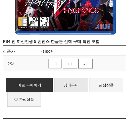
PS4 진 여신전생 5 벤전스 한글판 선착 구매 특전 포함
상품가
46,800
원
수량
+1
-1
바로 구매하기
장바구니
관심상품
관심상품