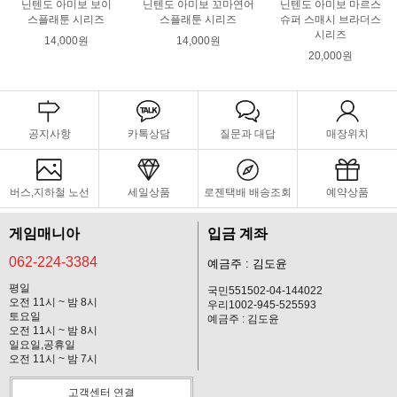
닌텐도 아미보 보이
닌텐도 아미보 꼬마연어
닌텐도 아미보 마르스
스플래툰 시리즈
스플래툰 시리즈
슈퍼 스매시 브라더스
시리즈
14,000원
14,000원
20,000원
공지사항
카톡상담
질문과 대답
매장위치
버스,지하철 노선
세일상품
로젠택배 배송조회
예약상품
게임매니아
입금 계좌
062-224-3384
예금주 : 김도윤
평일
국민551502-04-144022
오전 11시 ~ 밤 8시
우리1002-945-525593
토요일
예금주 : 김도윤
오전 11시 ~ 밤 8시
일요일,공휴일
오전 11시 ~ 밤 7시
고객센터 연결