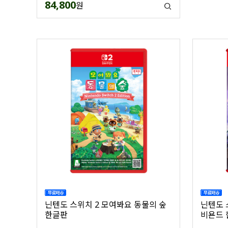
84,800
원
닌텐도 스위치 2 모여봐요 동물의 숲
닌텐도 
한글판
비욘드 