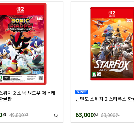
스위치 2 소닉 섀도우 제너레
한글판
닌텐도 스위치 2 스타폭스 한
0
63,000
원
49,800원
원
63,000원