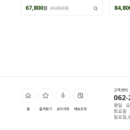
67,800
84,80
원
69,800원
고객센터
062-
평일 오전
홈
즐겨찾기
공지사항
배송조회
토요일 
일요일,