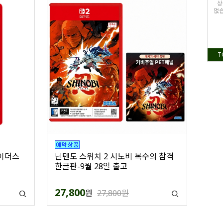
상
없습
T
레이더스
닌텐도 스위치 2 시노비 복수의 참격
한글판-9월 28일 출고
27,800
원
27,800원