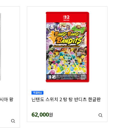
르시아 왕
닌텐도 스위치 2 탕 탕 반디츠 한글판
62,000
원