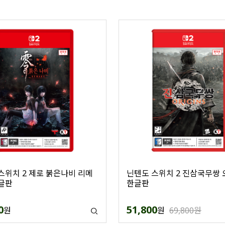
스위치 2 제로 붉은나비 리메
닌텐도 스위치 2 진삼국무쌍
글판
한글판
0
51,800
원
원
69,800원