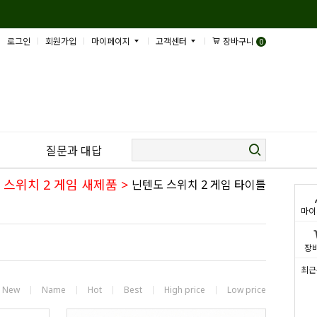
로그인
회원가입
마이페이지
고객센터
장바구니
0
질문과 대답
 스위치 2 게임 새제품
>
닌텐도 스위치 2 게임 타이틀
마이
장
최근
New
Name
Hot
Best
High price
Low price