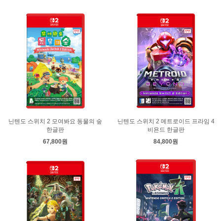
닌텐도 스위치 2 모여봐요 동물의 숲
닌텐도 스위치 2 메트로이드 프라임 4
한글판
비욘드 한글판
67,800원
84,800원