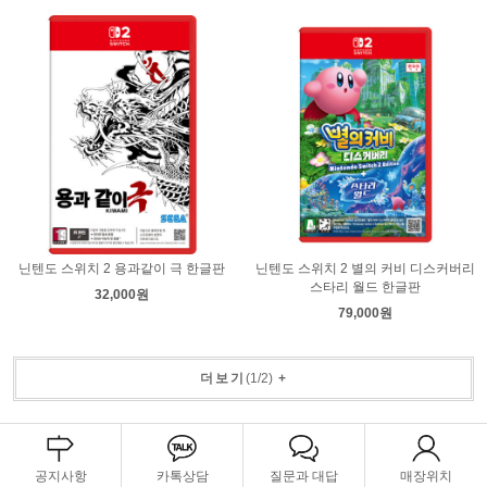
닌텐도 스위치 2 용과같이 극 한글판
닌텐도 스위치 2 별의 커비 디스커버리
스타리 월드 한글판
32,000원
79,000원
더보기
(
1
/
2
)
+
공지사항
카톡상담
질문과 대답
매장위치