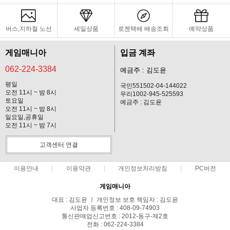
버스,지하철 노선
세일상품
로젠택배 배송조회
예약상품
게임매니아
입금 계좌
062-224-3384
예금주 : 김도윤
평일
국민551502-04-144022
오전 11시 ~ 밤 8시
우리1002-945-525593
토요일
예금주 : 김도윤
오전 11시 ~ 밤 8시
일요일,공휴일
오전 11시 ~ 밤 7시
고객센터 연결
이용안내
이용약관
개인정보처리방침
PC버전
게임매니아
대표 : 김도윤 ㅣ 개인정보 보호 책임자 : 김도윤
사업자 등록번호 : 408-09-74903
통신판매업신고번호 : 2012-동구-제2호
전화 : 062-224-3384