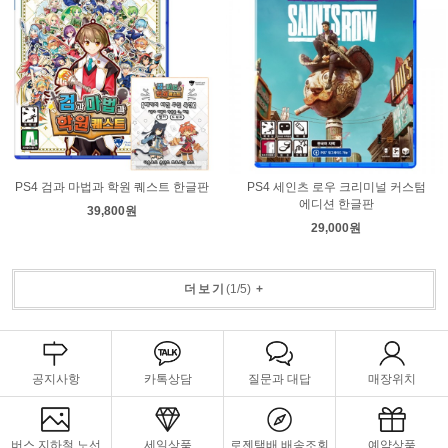
PS4 검과 마법과 학원 퀘스트 한글판
PS4 세인츠 로우 크리미널 커스텀
에디션 한글판
39,800원
29,000원
더보기
(
1
/
5
)
+
공지사항
카톡상담
질문과 대답
매장위치
버스,지하철 노선
세일상품
로젠택배 배송조회
예약상품