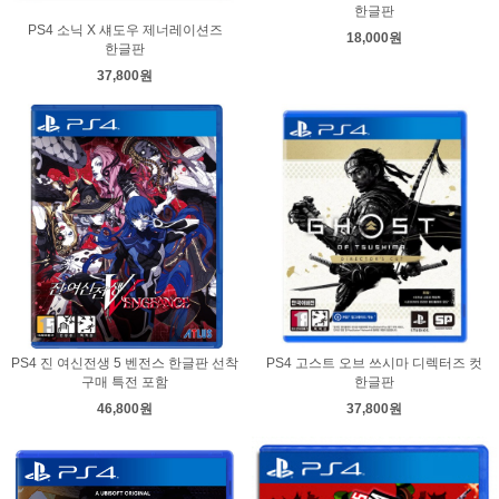
한글판
PS4 소닉 X 섀도우 제너레이션즈
18,000원
한글판
37,800원
PS4 진 여신전생 5 벤전스 한글판 선착
PS4 고스트 오브 쓰시마 디렉터즈 컷
구매 특전 포함
한글판
46,800원
37,800원