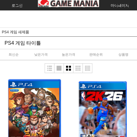
로그인
회원가입
주문조회
마이페이지
PS4 게임 새제품
PS4 게임 타이틀
최신순
낮은가격
높은가격
판매순위
상품명